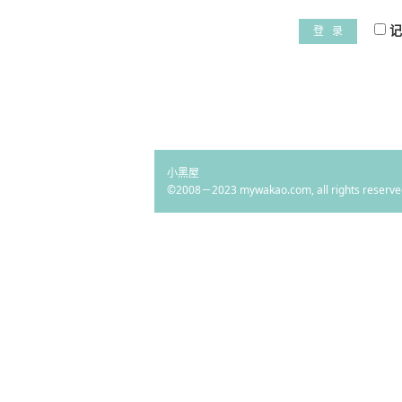
记
登 录
小黑屋
©2008－2023 mywakao.com, all rights reserve