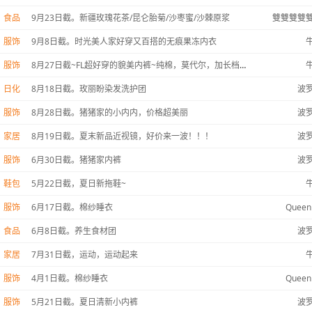
食品
9月23日截。新疆玫瑰花茶/昆仑胎菊/沙枣蜜/沙棘原浆
雙雙雙雙
服饰
9月8日截。时光美人家好穿又百搭的无痕果冻内衣
服饰
8月27日截~FL超好穿的貌美内裤~纯棉，莫代尔，加长档，安全裤，100蚕丝裆，男款通通都有
日化
8月18日截。玫丽盼染发洗护团
波
服饰
8月28日截。猪猪家的小内内，价格超美丽
波
家居
8月19日截。夏末新品近视镜，好价来一波！！！
波
服饰
6月30日截。猪猪家内裤
波
鞋包
5月22日截，夏日新拖鞋~
服饰
6月17日截。棉纱睡衣
Queen
食品
6月8日截。养生食材团
波
家居
7月31日截，运动，运动起来
服饰
4月1日截。棉纱睡衣
Queen
服饰
5月21日截。夏日清新小内裤
波