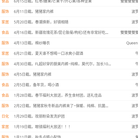
食品
6月15日截。红枣/腰果/芒果干/开心果/各种坚果
雙雙雙雙
服饰
6月11日截。猪猪家内裤
波
家居
5月20日截。春潮焕新，好镜相随
波
食品
4月16日截。新疆玫瑰花茶/昆仑胎菊/枸杞/还有非常好吃的苹果干
雙雙雙雙
服饰
4月13日截。棉纱睡衣
Queen
家居
6月21日截，夏天谁不想喝一口冰爽小甜酒
服饰
4月30日截。FL超好穿的貌美内裤~纯棉，莫代尔，加长100蚕丝裆，平角，男款
服饰
4月5日截。猪猪家内裤
波
食品
2月5日截，备年货，喝小酒
食品
1月28日截。春节福利大放送，养生食材团，送礼佳品
波
服饰
2月2日截。猪猪家秋冬新品内裤来了~保暖、纯棉、抗菌、加长裆、全都有哦！
波
日化
1月29日截。玫丽盼染发洗护团
波
家居
1月19日截。眼镜福利大放送！！！
波
服饰
1月11日截。秋冬点睛小配饰