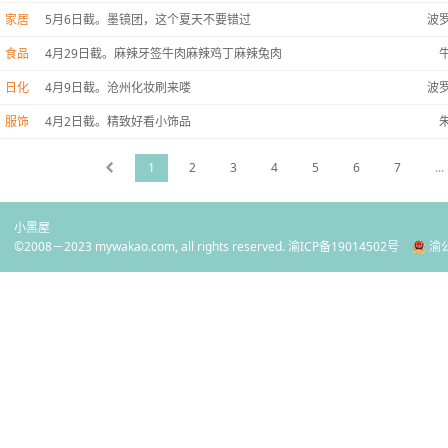
家居
5月6日截。墨镜团，这个夏天不要错过
波
食品
4月29日截。麻辣牙签牛肉麻辣鸡丁麻辣兔肉
日化
4月9日截。沧州化妆刷来喽
波
服饰
4月2日截。精致好看小饰品
1
2
3
4
5
6
7
...
小黑屋
©2008－2023 mywakao.com, all rights reserved.
渝ICP备19014502号
渝公