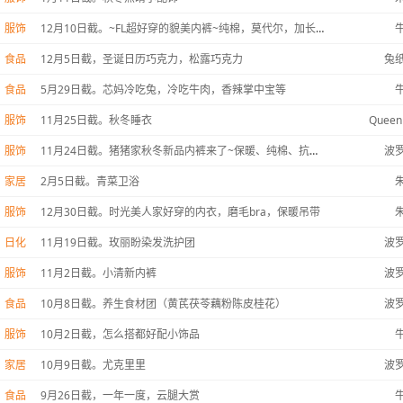
服饰
12月10日截。~FL超好穿的貌美内裤~纯棉，莫代尔，加长档，100蚕丝裆，高腰，男款通通都有
食品
12月5日截，圣诞日历巧克力，松露巧克力
兔
食品
5月29日截。芯妈冷吃兔，冷吃牛肉，香辣掌中宝等
服饰
11月25日截。秋冬睡衣
Queen
服饰
11月24日截。猪猪家秋冬新品内裤来了~保暖、纯棉、抗菌、加长裆、无痕全都有哦！
波
家居
2月5日截。青菜卫浴
服饰
12月30日截。时光美人家好穿的内衣，磨毛bra，保暖吊带
日化
11月19日截。玫丽盼染发洗护团
波
服饰
11月2日截。小清新内裤
波
食品
10月8日截。养生食材团（黄芪茯苓藕粉陈皮桂花）
波
服饰
10月2日截，怎么搭都好配小饰品
家居
10月9日截。尤克里里
波
食品
9月26日截，一年一度，云腿大赏