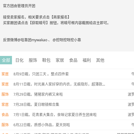
官方团由管理员开团
接受卖家报名，相关要求点击【商家报名】
买家跟团请点击【获取暗号】按钮，将暗号框内容截图给店主即可。
反馈微博@哇靠团mywakao 、 @挖呀挖呀挖小靠
全部
日化
服饰
鞋包
家居
食品
福利
其他
家居
8月9日截，只团三天 。整点四件套
家居
8月11日截，时光美人家好穿的内衣，无痕隐形，超薄款，蕾丝款
服饰
7月29日截。猪猪家内裤又来啦
波
家居
7月28日截。夏日眼镜框合集
波
食品
7月1日截。花青素大集合，食味记家夏日养生团来啦
波
服饰
6月22日截，质感小饰品，夏天到啦