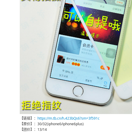
【链接】：
https://m.tb.cn/h.423bQs6?sm=3f591c
【原价】：30/32(iphone6/iphone6plus)
【团价】：13/14