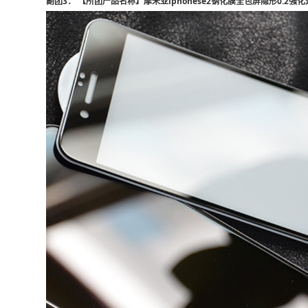
副团3： 【所团产品名称】摩米亚iphonese2钢化膜全包屏隐形0.2强