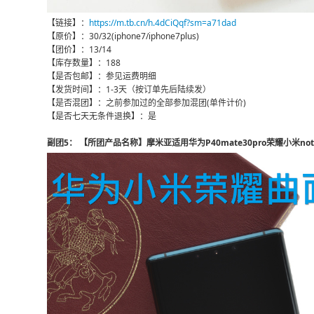
【链接】：
https://m.tb.cn/h.4dCiQqf?sm=a71dad
【原价】：30/32(iphone7/iphone7plus)
【团价】：13/14
【库存数量】：188
【是否包邮】：参见运费明细
【发货时间】：1-3天（按订单先后陆续发）
【是否混团】：之前参加过的全部参加混团(单件计价)
【是否七天无条件退换】：是
副团5： 【所团产品名称】摩米亚适用华为P40mate30pro荣耀小米n