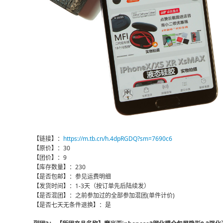
【链接】：
https://m.tb.cn/h.4dpRGDQ?sm=7690c6
【原价】：30
【团价】：9
【库存数量】：230
【是否包邮】：参见运费明细
【发货时间】：1-3天（按订单先后陆续发）
【是否混团】：之前参加过的全部参加混团(单件计价)
【是否七天无条件退换】：是