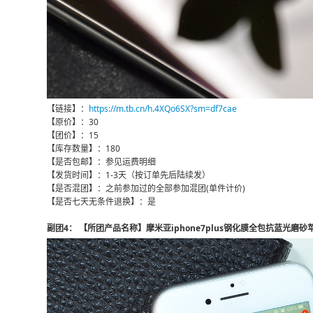
【链接】：
https://m.tb.cn/h.4XQo6SX?sm=df7cae
【原价】：30
【团价】：15
【库存数量】：180
【是否包邮】：参见运费明细
【发货时间】：1-3天（按订单先后陆续发）
【是否混团】：之前参加过的全部参加混团(单件计价)
【是否七天无条件退换】：是
副团4： 【所团产品名称】摩米亚iphone7plus钢化膜全包抗蓝光磨