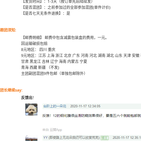
【发货时间】：1-3天（按订单先后陆续发）
【是否混团】：之前参加过的全部参加混团(单件计价)
【是否七天无条件退换】：是
跟团须知:
【邮费明细】 邮费中包含减震包装盒的费用，一元。
因运输破损包赔
8元地区： 四川 重庆
9元地区：江苏 上海 浙江 北京 广东 河南 河北 湖南 湖北 山东 天津 安徽 
甘肃 黑龙江 吉林 辽宁 海南 内蒙古 宁夏
青海 西藏 新疆 （不发)
主团副团混团9件包邮（单独包邮除外）
团长继续say:
反馈出
！