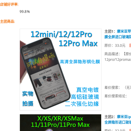
店铺好评率:
99.8
%
主团商品:
主团1：
摩米亚苹果
膜全屏进口玻璃
原价：33.0元
商品描述：【原价】：3
12pro/12prom
差价搜索： （无
差价搜索结论：
主团2：
摩米亚ip
全屏隐形进口玻
原价：32.0元