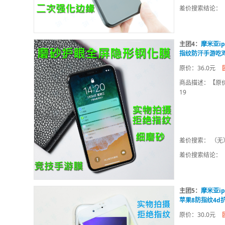
差价搜索结论：
主团4：
摩米亚ip
指纹防汗手游吃
原价：36.0元
商品描述：【原价】：
19
差价搜索： （无
差价搜索结论：
主团5：
摩米亚ip
苹果8防指纹4d
原价：30.0元