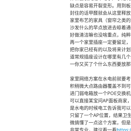
缺点是容易开裂变形。用到板
封住的话甲醛就会从这里释放
家里布艺的家具（窗帘之类的
沙发什么的早点放进去晾着通
好做清洁嘛也没啥重点，纯粹
再一个家里插座一定要留足，
把你家已经有的以及将来计划
道常规插座设计在哪里有几个
一你又买了个什么东西要放那
家里网络方案在水电前就要考
积稍微大点路由器覆盖不到可
进门弱电箱放一个POE交换
可以直接某宝问AP面板商家，
是水电的时候电工告诉我可以
只留了一个AP位置，结果卫
微搞懂了一点这个方案，但是
非常专业，建议看一看
https