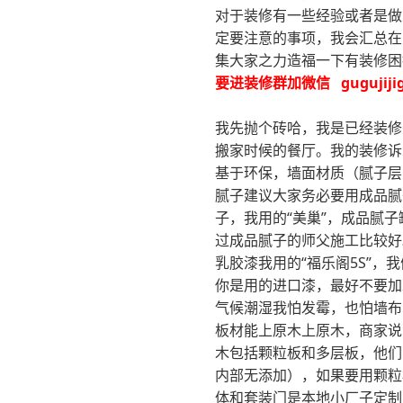
对于装修有一些经验或者是做
定要注意的事项，我会汇总在
集大家之力造福一下有装修困
要进装修群加微信 gugujijig
我先抛个砖哈，我是已经装修
搬家时候的餐厅。我的装修诉
基于环保，墙面材质（腻子层
腻子建议大家务必要用成品腻
子，我用的“美巢”，成品腻
过成品腻子的师父施工比较好
乳胶漆我用的“福乐阁5S”
你是用的进口漆，最好不要加
气候潮湿我怕发霉，也怕墙布
板材能上原木上原木，商家说
木包括颗粒板和多层板，他们
内部无添加），如果要用颗粒
体和套装门是本地小厂子定制