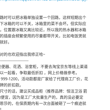
路时可以把冰箱单独设置一个回路，这样短期出个
下冰箱的可以不关，冰箱里的菜不会坏。但实际应
，位置跟冰箱又离比较近，所以我的热水器和冰箱
的插座会频繁使用的尽量都带开关，比如电饭煲就
就好。
对的也欢迎指出我修正哈~
------------------------
、坐便器、花洒、浴室柜，不要去淘宝京东等线上渠道
以一起看，争取最低折扣 ，网上价格做参考。
999-1200，活动款都是厂家给了代理商工厂价，花
牌的折扣款。
尺寸的话，建议买成品柜（推荐品牌：恒洁卫浴 箭
的便宜，因为是工厂大批量生产的，真的没必要定
恩莎的，在保质期内有一次台面被砸了一个痕迹就
！