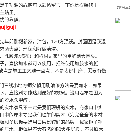
足了功课的靠鹅可以跟帖留言一下你觉得装修里一
【靠分享
主贴里。
扰的靠鹅。
ujiguji
完年前刚搬新家，清包，120方顶跃。封面图是我没
求两大点：环保和好做清洁。
、乳胶漆/墙布）和板材是家里的甲醛两大巨头。
子，直接加水就可以使用，拒绝使用加胶水的腻
子缺点是施工工艺难一点点，不是太好打磨，需要有做
。
，我们三线小地方师父惯用刷油漆方法是要加水，如果
水，直接刷才能达到最好的效果。没用墙布是因为
的胶水含甲醛。
的实木家具不一定是我们理解的实木，商家口中实
口中的原木才是我们理解的实木（完完全全的木材
板和多层板要选用口碑比较好的品牌。我家柜子柜
的原木，柜体是不太有名的E0级多层板。不过原木