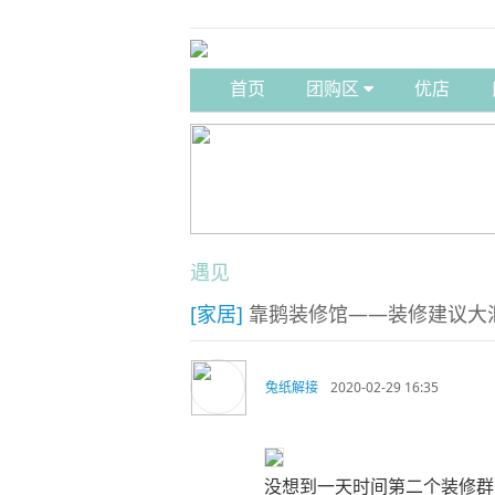
首页
团购区
优店
遇见
[家居]
靠鹅装修馆——装修建议大
兔纸解接
2020-02-29 16:35
没想到一天时间第二个装修群