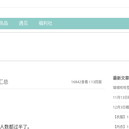
良品
遇见
福利社
最新文章
汇总
16842查看 / 13回复
填错旺旺
11月13
12月3日
【衣服】
人数都过半了。