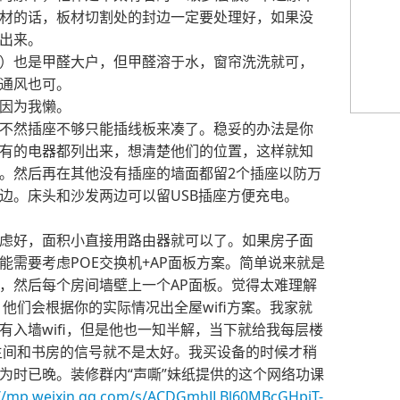
材的话，板材切割处的封边一定要处理好，如果没
出来。
）也是甲醛大户，但甲醛溶于水，窗帘洗洗就可，
通风也可。
因为我懒。
不然插座不够只能插线板来凑了。稳妥的办法是你
有的电器都列出来，想清楚他们的位置，这样就知
。然后再在其他没有插座的墙面都留2个插座以防万
边。床头和沙发两边可以留USB插座方便充电。
虑好，面积小直接用路由器就可以了。如果房子面
能需要考虑POE交换机+AP面板方案。简单说来就是
机，然后每个房间墙壁上一个AP面板。觉得太难理解
他们会根据你的实际情况出全屋wifi方案。我家就
有入墙wifi，但是他也一知半解，当下就给我每层楼
生间和书房的信号就不是太好。我买设备的时候才稍
为时已晚。装修群内“声嘶”妹纸提供的这个网络功课
://mp.weixin.qq.com/s/ACDGmhJLBl60MBcGHpjT-