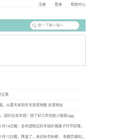
注册
登录
帮助中心
登记表
日截。从夏天来到冬天到雪地靴 反馈地址
截。团价比去年低！团了好几年的赵小姐家ugg
11月14日截：去年团购过的羊绒衫猪鼻子竹节扣等。
【内衣】11月12日截，降温了，来买秋衣秋裤， 有翻页福利！