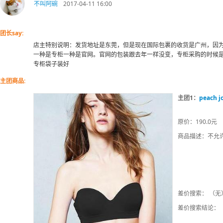
不叫阿碗
2017-04-11 16:00
团长say:
店主特别说明：发货地址是东莞，但是现在国际包裹的收货是广州，因
一种是专柜一种是官网。官网的包装跟去年一样没变，专柜采购的时候
专柜袋子装好
主团商品:
主团1：
peach
原价：190.0元
商品描述：不允
差价搜索： （无
差价搜索结论：