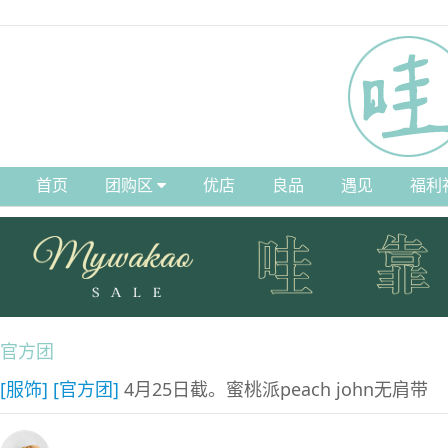
首页
团购区
优店
良品
遇见
福利
官方团
[服饰]
[官方团]
4月25日截。蜜桃派peach john无肩带