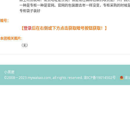
一种是专柜一种是官网。官网的包装跟去年一样没变，专柜采购的时候
专柜袋子装好
暗号：
【
登录
后在右侧或下方点击获取暗号按钮获取！】
本团相关图片:
（无）
小黑屋
©2008－2023 mywakao.com, all rights reserved.
渝ICP备19014502号
渝公