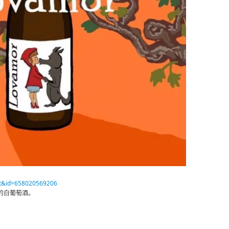
t=t&id=658020569206
的白葡萄酒。