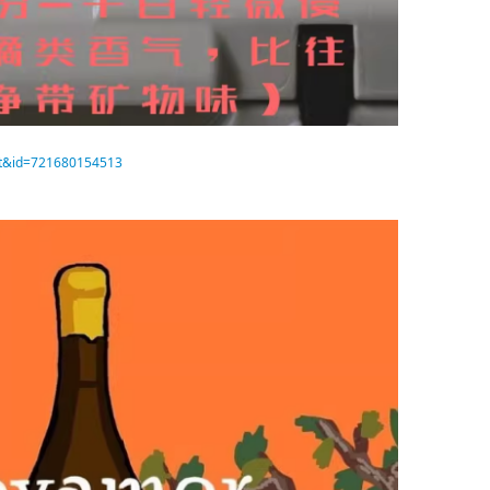
t=t&id=721680154513