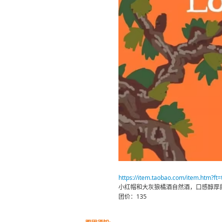
https://item.taobao.com/item.htm?f
小红帽和大灰狼橘酒自然酒，口感醇厚
团价：135