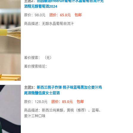
主团2：
田园酿造freerun葡萄汁水晶葡萄自流汁无
酒精无醇葡萄酒2024
原价：98.0元
团价：65.0元
包邮
商品描述：无醇水晶葡萄自流汁
差价搜索： （无）
差价搜索结论：
主团3：
新西兰桃子炸弹 桃子味蓝莓黑加仑姜汁鸡
尾酒微醺低度女士甜酒
原价：128.0元
团价：85.0元
包邮
商品描述：新西兰纯果酿，黄桃（推荐）、蓝莓、
姜汁三种口味