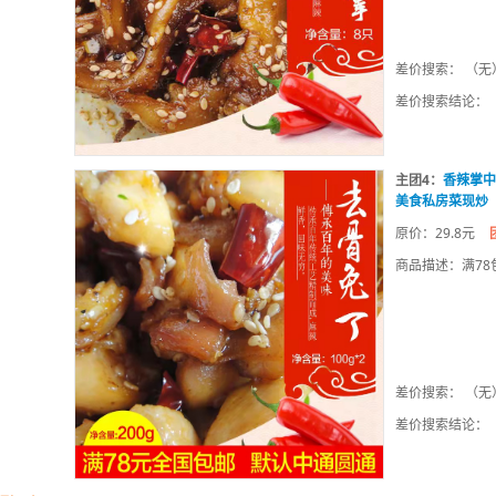
差价搜索： （无
差价搜索结论：
主团4：
香辣掌中
美食私房菜现炒
原价：29.8元
商品描述：满78
差价搜索： （无
差价搜索结论：