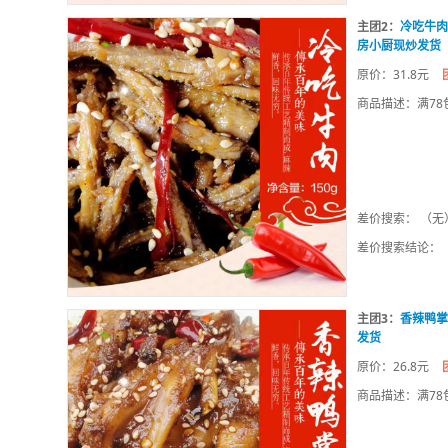
主团2：
冷吃牛肉
房小厨现炒发货
原价：31.8元
商品描述：满78
差价搜索： （无
差价搜索结论：
主团3：
香辣鸭掌
发货
原价：26.8元
商品描述：满78