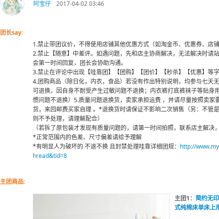
阿宝仔
2017-04-02 03:46
团长say:
1.禁止带团议价，不得使用店铺其他优惠方式（如淘金币、优惠券、店
2.禁止【随意】中差评。如遇问题，先和店主协商解决，无法解决时请
会第一时间回复，团长会协助沟通。
3.禁止在评论中出现【哇靠团】【团购】【团价】【秒杀】【优惠】等
4.团购商品（除日化，内衣，食品）若没有作出特别说明，均参与七天
可退换，因自身不耐受产生过敏问题不退换；内衣裤打底裤袜子等贴身
惯问题不退换）5.质量问题退换货，卖家承担运费 ，并请尽量按照卖家
货，来回邮费买家自理 。*退换货时请保证不影响二次销售（另：不管
则不予处理，请理解配合）
（若拆了原包装才发现有质量问题的，请第一时间拍照，联系店主解决
*正常范围内的色差、尺寸偏差请给予理解
*有明显人为破坏的 不退不换 且封禁处理哇靠详细团规：
http://www.m
hread&tid=8
主团商品:
主团1：
简约无印
式纯棉床单床上