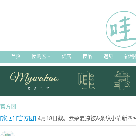
首页
团购区
优店
良品
遇见
福利
官方团
[家居]
[官方团]
4月18日截。云朵夏凉被&条纹小清新四