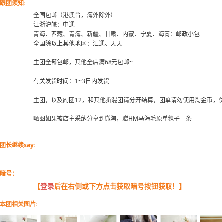
跟团须知:
全国包邮（港澳台，海外除外）
江浙沪皖：中通
青海、西藏、青海、新疆、甘肃、内蒙、宁夏、海南：邮政小包
全国除以上其他地区：汇通、天天
主团全部包邮，其他全店满68元包邮~
有关发货时间：1~3日内发货
主团，以及副团12，和其他折混团请分开结算，团单请勿使用淘金币，
嗮图如果被店主采纳分享到微淘，赠HM马海毛原单毯子一条
团长继续say:
暗号：
【
登录
后在右侧或下方点击获取暗号按钮获取！】
本团相关图片: