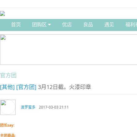
首页
团购区
优店
良品
遇见
福利
官方团
[其他]
[官方团]
3月12日截。火漆印章
波罗蜜多
2017-03-03 21:11
团长say:
主团商品: