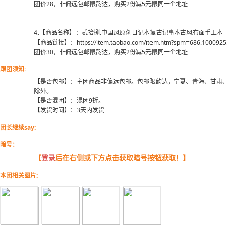
团价28，非偏远包邮限韵达，购买2份减5元限同一个地址
4.【商品名称】：贰拾捌.中国风原创日记本复古记事本古风布面手工本
【商品链接】：https://item.taobao.com/item.htm?spm=686.1000925.
团价30，非偏远包邮限韵达，购买2份减5元限同一个地址
跟团须知:
【是否包邮】：主团商品非偏远包邮。包邮限韵达，宁夏、青海、甘肃
除外。
【是否混团】：混团9折。
【发货时间】：3天内发货
团长继续say:
暗号：
【
登录
后在右侧或下方点击获取暗号按钮获取！】
本团相关图片: