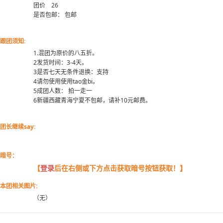
团价 26
是否包邮： 包邮
跟团须知:
1.混团为原价的八五折。
2发货时间：3-4天。
3是否七天无条件退换：支持
4请勿使用使用tao金bi。
5成团人数： 拍一走一
6新疆西藏青海宁夏不包邮，请补10元邮费。
团长继续say:
暗号：
【
登录
后在右侧或下方点击获取暗号按钮获取！】
本团相关图片:
（无）