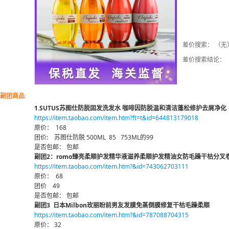
差价搜索： （无
差价搜索结论：
副团商品:
1.SUTUS苏图仕防脱固发洗发水 咖啡因防脱温和清洁蓬松修护去屑净化
https://item.taobao.com/item.htm?ft=t&id=644813179018
原价： 168
团价: 苏图仕防脱 500ML 85 753ML的99
是否包邮： 包邮
副团2：romo臻亮柔顺护发精华液滋养柔顺护发精油女防毛躁干枯分叉
https://item.taobao.com/item.htm?&id=743062703111
原价： 68
团价 49
是否包邮： 包邮
副团3 日本Milbon玫丽盼前男友发膜免蒸倒膜修复干枯毛躁柔顺
https://item.taobao.com/item.htm?&id=787088704315
原价： 32