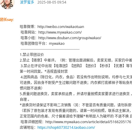
波罗蜜多
2025-08-05 09:54
团长say:
哇靠微博：http://weibo.com/wakaotuan
哇靠网站：http://www.mywakao.com/
哇靠小组：http://www.douban.com/group/wakao/
哇靠团微信平台：mywakao
--------------------------------------------------
1.禁止带团议价
2.禁止【随意】中差评。（例：管理出面调解后，卖家无错，买家仍中差
3.禁止在评论中出现【哇靠团】【团购】【团价】【秒杀】【优惠】等
第一时间回复。*违规直接封禁
4.团购商品（除日化，内衣，食品）若没有作出特别说明，均参与七天
可退换，因自身不耐受产生过敏问题不退换；内衣裤打底裤袜子等贴身
惯问题不退换）
5.质量问题退换货，卖家承担运费 ，并请尽量按照卖家要求进行退换货
自理 。
*退换货时请保证不影响二次销售（另：不管是否有质量问题，请勿拆原
（若拆了原包装才发现有质量问题的，请第一时间拍照，联系店主解决，
正常范围内的色差、尺寸偏差请给予理解*有明显人为破坏的 不退不换 
哇靠详细团规：http://www.mywakao.com/article/detail/5166205176
店铺地址：
https://shop60730214.taobao.com/