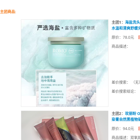
主团商品:
主团1：
海盐洗头
水温和清爽舒缓
原价：78.0元
商品描述：
差价搜索： （无
差价搜索结论：
主团2：
玫丽盼 
染膏自然黑植物
原价：94.0元
商品描述：双氧奶8