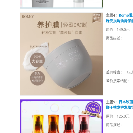
主团4：
Romo
躁受损焗油膏保
原价：149.0元
商品描述：
差价搜索： （无
差价搜索结论：
主团5：
日本玫丽
顺干枯发护发精
原价：125.0元
商品描述：