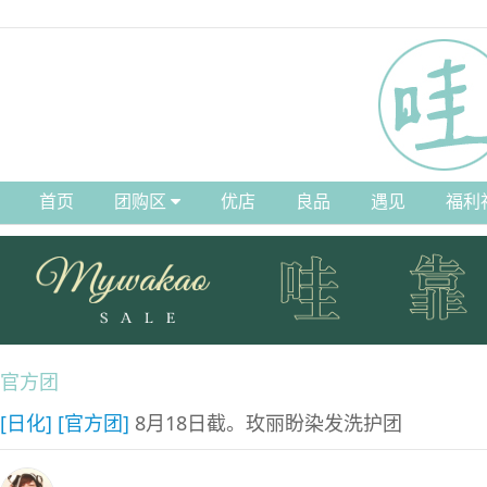
首页
团购区
优店
良品
遇见
福利
官方团
[日化]
[官方团]
8月18日截。玫丽盼染发洗护团