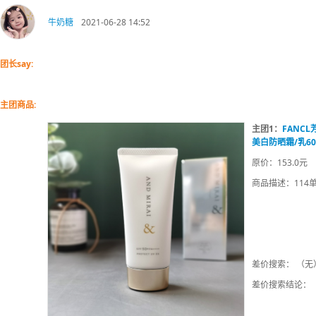
牛奶糖
2021-06-28 14:52
团长say:
主团商品:
主团1：
FANC
美白防晒霜/乳6
原价：153.0元
商品描述：114
差价搜索： （无
差价搜索结论：