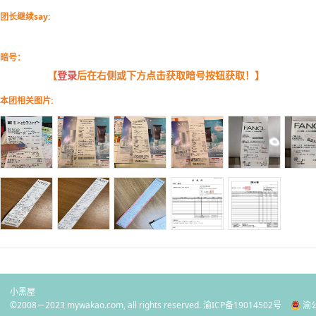
团长继续say:
暗号：
【
登录
后在右侧或下方点击获取暗号按钮获取！】
本团相关图片:
小黑屋
©2008－2023 mywakao.com, all rights reserved.
渝ICP备19014502号
渝公