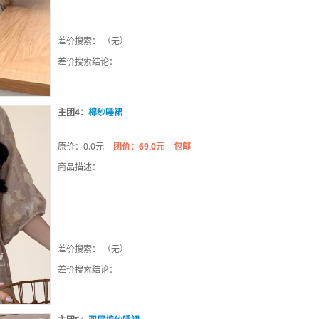
差价搜索： （无）
差价搜索结论：
主团4：
棉纱睡裙
原价：0.0元
团价：69.0元
包邮
商品描述：
差价搜索： （无）
差价搜索结论：