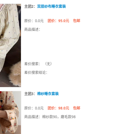
主团2：
双层纱布睡衣套装
原价：0.0元
团价：95.0元
包邮
商品描述：
差价搜索： （无）
差价搜索结论：
主团3：
棉纱睡衣套装
原价：0.0元
团价：98.0元
包邮
商品描述：棉纱款90，磨毛款98