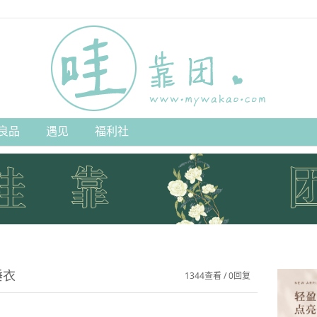
良品
遇见
福利社
睡衣
1344查看 / 0回复