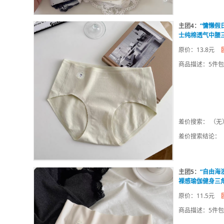
主团4：
“慵懒假
士纯棉透气中腰
原价：13.8元
商品描述：5件
差价搜索： （无
差价搜索结论：
主团5：
“自由海
裸感瑜伽健身三
原价：11.5元
商品描述：5件