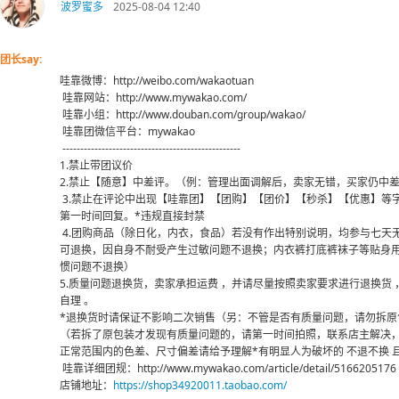
波罗蜜多
2025-08-04 12:40
团长say:
哇靠微博：http://weibo.com/wakaotuan
哇靠网站：http://www.mywakao.com/
哇靠小组：http://www.douban.com/group/wakao/
哇靠团微信平台：mywakao
--------------------------------------------------
1.禁止带团议价
2.禁止【随意】中差评。（例：管理出面调解后，卖家无错，买家仍中差
3.禁止在评论中出现【哇靠团】【团购】【团价】【秒杀】【优惠】等
第一时间回复。*违规直接封禁
4.团购商品（除日化，内衣，食品）若没有作出特别说明，均参与七天
可退换，因自身不耐受产生过敏问题不退换；内衣裤打底裤袜子等贴身
惯问题不退换）
5.质量问题退换货，卖家承担运费 ，并请尽量按照卖家要求进行退换货
自理 。
*退换货时请保证不影响二次销售（另：不管是否有质量问题，请勿拆原
（若拆了原包装才发现有质量问题的，请第一时间拍照，联系店主解决，
正常范围内的色差、尺寸偏差请给予理解*有明显人为破坏的 不退不换 
哇靠详细团规：http://www.mywakao.com/article/detail/5166205176
店铺地址：
https://shop34920011.taobao.com/