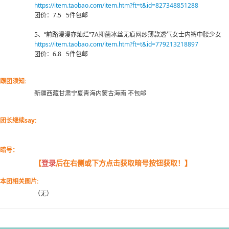
https://item.taobao.com/item.htm?ft=t&id=827348851288
团价：7.5 5件包邮
5、“前路漫漫亦灿烂”7A抑菌冰丝无痕网纱薄款透气女士内裤中腰少女
https://item.taobao.com/item.htm?ft=t&id=779213218897
团价：6.8 5件包邮
跟团须知:
新疆西藏甘肃宁夏青海内蒙古海南 不包邮
团长继续say:
暗号：
【
登录
后在右侧或下方点击获取暗号按钮获取！】
本团相关图片:
（无）