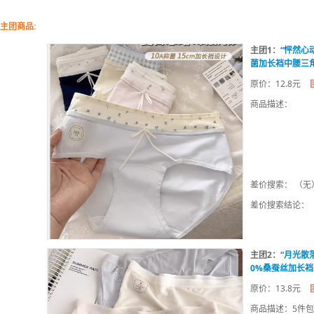
主团商品:
主团1：
“怦然心
菌加长裆中腰三
原价：12.8元
商品描述：
差价搜索： （无
差价搜索结论：
主团2：
“月光散
0%桑蚕丝加长
原价：13.8元
商品描述：5件