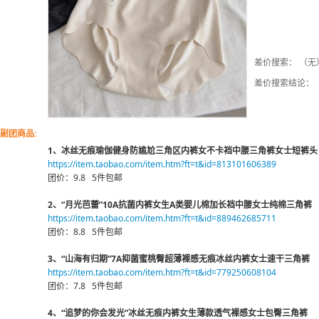
差价搜索： （无
差价搜索结论：
副团商品:
1、冰丝无痕瑜伽健身防尴尬三角区内裤女不卡裆中腰三角裤女士短裤头
https://item.taobao.com/item.htm?ft=t&id=813101606389
团价：9.8 5件包邮
2、“月光芭蕾”10A抗菌内裤女生A类婴儿棉加长裆中腰女士纯棉三角裤
https://item.taobao.com/item.htm?ft=t&id=889462685711
团价：8.8 5件包邮
3、“山海有归期”7A抑菌蜜桃臀超薄裸感无痕冰丝内裤女士速干三角裤
https://item.taobao.com/item.htm?ft=t&id=779250608104
团价：7.8 5件包邮
4、“追梦的你会发光”冰丝无痕内裤女生薄款透气裸感女士包臀三角裤