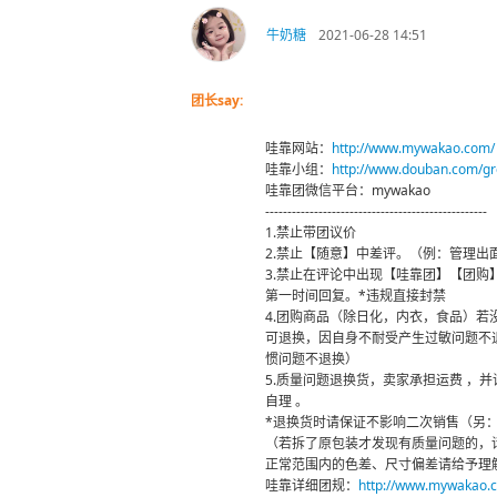
牛奶糖
2021-06-28 14:51
团长say:
哇靠网站：
http://www.mywakao.com/
哇靠小组：
http://www.douban.com/g
哇靠团微信平台：mywakao
--------------------------------------------------
1.禁止带团议价
2.禁止【随意】中差评。（例：管理出
3.禁止在评论中出现【哇靠团】【团
第一时间回复。*违规直接封禁
4.团购商品（除日化，内衣，食品）
可退换，因自身不耐受产生过敏问题不
惯问题不退换）
5.质量问题退换货，卖家承担运费 ，
自理 。
*退换货时请保证不影响二次销售（另
（若拆了原包装才发现有质量问题的，
正常范围内的色差、尺寸偏差请给予理解
哇靠详细团规：
http://www.mywakao.c