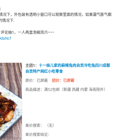
由
的情况下，外包装有透明小窗口可以观察里面的情况，如果漏气胀气都
情况下.
评论抽1，一人两盒泡椒凤爪~~~
OdaNcf
主团1：
十一妹儿家的麻辣兔肉自贡冷吃兔四川成都
自贡特产网红小吃零食
原价：已屏蔽
团价：已屏蔽
商品描述：满52包邮（新疆 西藏 内蒙 海南除外）
差价搜索： （无）
差价搜索结论：