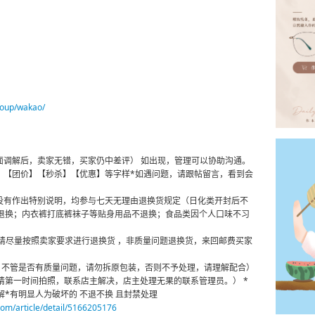
roup/wakao/
面调解后，卖家无错，买家仍中差评） 如出现，管理可以协助沟通。
购】【团价】【秒杀】【优惠】等字样*如遇问题，请跟帖留言，看到会
若没有作出特别说明，均参与七天无理由退换货规定（日化类开封后不
退换；内衣裤打底裤袜子等贴身用品不退换；食品类因个人口味不习
并请尽量按照卖家要求进行退换货 ，非质量问题退换货，来回邮费买家
：不管是否有质量问题，请勿拆原包装，否则不予处理，请理解配合）
请第一时间拍照，联系店主解决，店主处理无果的联系管理员。） *
*有明显人为破坏的 不退不换 且封禁处理
om/article/detail/5166205176