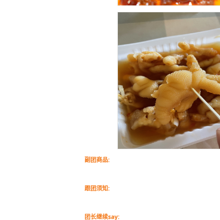
副团商品:
跟团须知:
团长继续say: