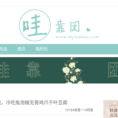
良品
遇见
福利社
日截。冷吃兔泡椒无骨鸡爪千叶豆腐
10184查看 / 14回复