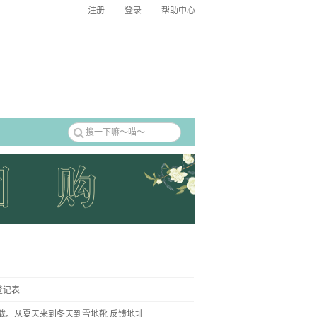
注册
登录
帮助中心
登记表
日截。从夏天来到冬天到雪地靴 反馈地址