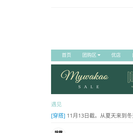
首页
团购区
优店
遇见
[穿搭]
11月13日截。从夏天来到